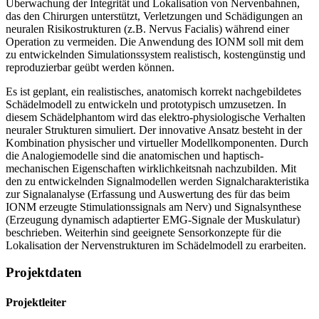
Überwachung der Integrität und Lokalisation von Nervenbahnen,
das den Chirurgen unterstützt, Verletzungen und Schädigungen an
neuralen Risikostrukturen (z.B. Nervus Facialis) während einer
Operation zu vermeiden. Die Anwendung des IONM soll mit dem
zu entwickelnden Simulationssystem realistisch, kostengünstig und
reproduzierbar geübt werden können.
Es ist geplant, ein realistisches, anatomisch korrekt nachgebildetes
Schädelmodell zu entwickeln und prototypisch umzusetzen. In
diesem Schädelphantom wird das elektro-physiologische Verhalten
neuraler Strukturen simuliert. Der innovative Ansatz besteht in der
Kombination physischer und virtueller Modellkomponenten. Durch
die Analogiemodelle sind die anatomischen und haptisch-
mechanischen Eigenschaften wirklichkeitsnah nachzubilden. Mit
den zu entwickelnden Signalmodellen werden Signalcharakteristika
zur Signalanalyse (Erfassung und Auswertung des für das beim
IONM erzeugte Stimulationssignals am Nerv) und Signalsynthese
(Erzeugung dynamisch adaptierter EMG-Signale der Muskulatur)
beschrieben. Weiterhin sind geeignete Sensorkonzepte für die
Lokalisation der Nervenstrukturen im Schädelmodell zu erarbeiten.
Projektdaten
Projektleiter