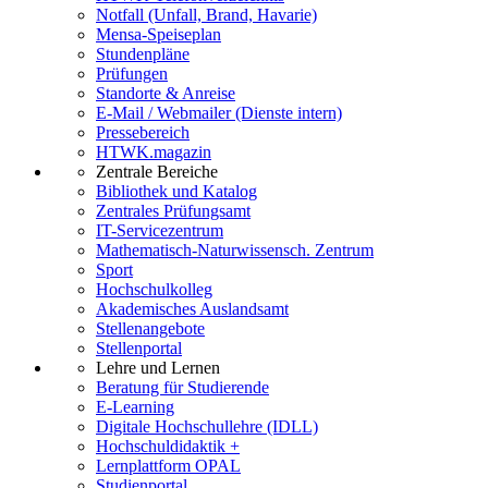
Notfall (Unfall, Brand, Havarie)
Mensa-Speiseplan
Stundenpläne
Prüfungen
Standorte & Anreise
E-Mail / Webmailer (Dienste intern)
Pressebereich
HTWK.magazin
Zentrale Bereiche
Bibliothek und Katalog
Zentrales Prüfungsamt
IT-Servicezentrum
Mathematisch-Naturwissensch. Zentrum
Sport
Hochschulkolleg
Akademisches Auslandsamt
Stellenangebote
Stellenportal
Lehre und Lernen
Beratung für Studierende
E-Learning
Digitale Hochschullehre (IDLL)
Hochschuldidaktik +
Lernplattform OPAL
Studienportal