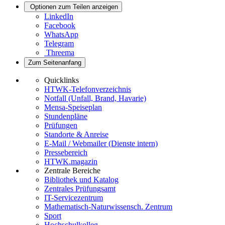
Optionen zum Teilen anzeigen
LinkedIn
Facebook
WhatsApp
Telegram
Threema
Zum Seitenanfang
Quicklinks
HTWK-Telefonverzeichnis
Notfall (Unfall, Brand, Havarie)
Mensa-Speiseplan
Stundenpläne
Prüfungen
Standorte & Anreise
E-Mail / Webmailer (Dienste intern)
Pressebereich
HTWK.magazin
Zentrale Bereiche
Bibliothek und Katalog
Zentrales Prüfungsamt
IT-Servicezentrum
Mathematisch-Naturwissensch. Zentrum
Sport
Hochschulkolleg