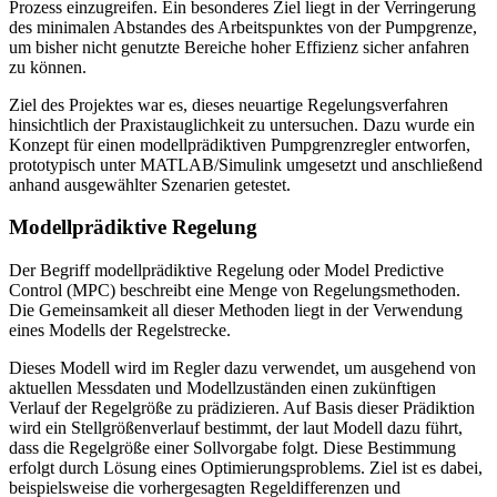
Prozess einzugreifen. Ein besonderes Ziel liegt in der Verringerung
des minimalen Abstandes des Arbeitspunktes von der Pumpgrenze,
um bisher nicht genutzte Bereiche hoher Effizienz sicher anfahren
zu können.
Ziel des Projektes war es, dieses neuartige Regelungsverfahren
hinsichtlich der Praxistauglichkeit zu untersuchen. Dazu wurde ein
Konzept für einen modellprädiktiven Pumpgrenzregler entworfen,
prototypisch unter MATLAB/Simulink umgesetzt und anschließend
anhand ausgewählter Szenarien getestet.
Modellprädiktive Regelung
Der Begriff modellprädiktive Regelung oder Model Predictive
Control (MPC) beschreibt eine Menge von Regelungsmethoden.
Die Gemeinsamkeit all dieser Methoden liegt in der Verwendung
eines Modells der Regelstrecke.
Dieses Modell wird im Regler dazu verwendet, um ausgehend von
aktuellen Messdaten und Modellzuständen einen zukünftigen
Verlauf der Regelgröße zu prädizieren. Auf Basis dieser Prädiktion
wird ein Stellgrößenverlauf bestimmt, der laut Modell dazu führt,
dass die Regelgröße einer Sollvorgabe folgt. Diese Bestimmung
erfolgt durch Lösung eines Optimierungsproblems. Ziel ist es dabei,
beispielsweise die vorhergesagten Regeldifferenzen und