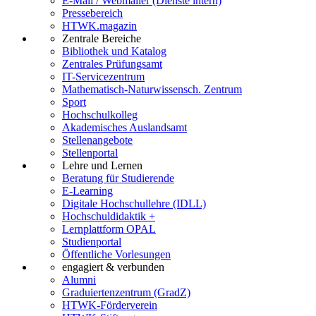
E-Mail / Webmailer (Dienste intern)
Pressebereich
HTWK.magazin
Zentrale Bereiche
Bibliothek und Katalog
Zentrales Prüfungsamt
IT-Servicezentrum
Mathematisch-Naturwissensch. Zentrum
Sport
Hochschulkolleg
Akademisches Auslandsamt
Stellenangebote
Stellenportal
Lehre und Lernen
Beratung für Studierende
E-Learning
Digitale Hochschullehre (IDLL)
Hochschuldidaktik +
Lernplattform OPAL
Studienportal
Öffentliche Vorlesungen
engagiert & verbunden
Alumni
Graduiertenzentrum (GradZ)
HTWK-Förderverein